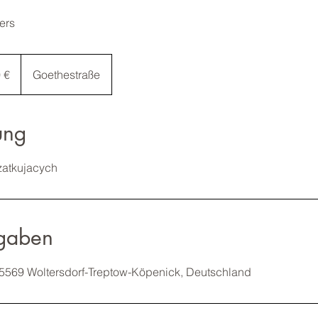
ers
 €
Goethestraße
ung
zatkujacych
gaben
15569 Woltersdorf-Treptow-Köpenick, Deutschland