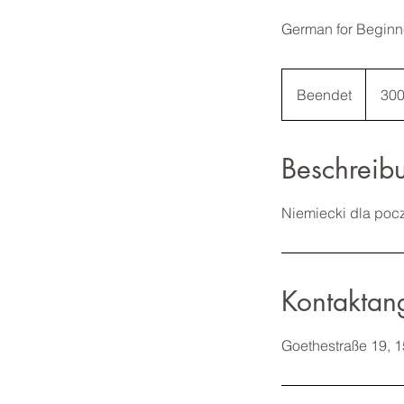
German for Beginn
300
Euro
Beendet
B
300
e
e
Beschreib
n
d
e
Niemiecki dla poc
t
Kontaktan
Goethestraße 19, 